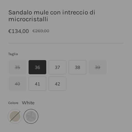
Sandalo mule con intreccio di
microcristalli
Prezzo
€134,00
€269,00
di
listino
Taglia
35
36
37
38
39
40
41
42
White
Colore