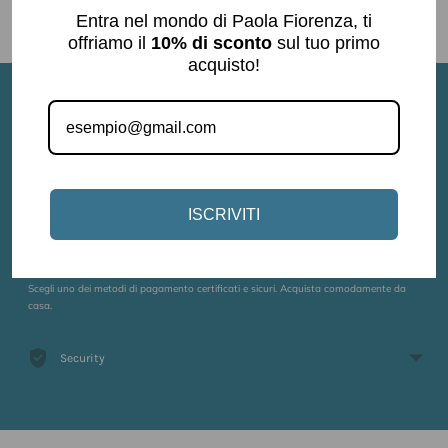
out.
Entra nel mondo di Paola Fiorenza, ti
offriamo il
10% di sconto
sul tuo primo
Aggiungere
acquisto!
un
prodotto
al
Spedizione Gratuita
carrello...
Pagamenti sicuri
ISCRIVITI
Scegli uno dei metodi di pagamento certificati e sicuri. Acquista comodamente da
casa.
Security