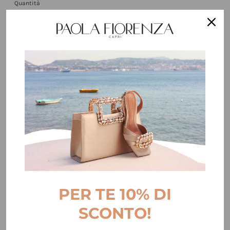
Quantità
Tomaia con intrecci in microcristalli
Tacco altezza 10 mm
Tacco cuoio con gomma antiscivolo
Suola in cuoio toscano con logo
Handmade
in
Italy
AGGIUNGI AL CARRELLO
PER TE 10% DI
SCONTO!
Imposte incluse.
Spese di spedizione
calcolate al check-